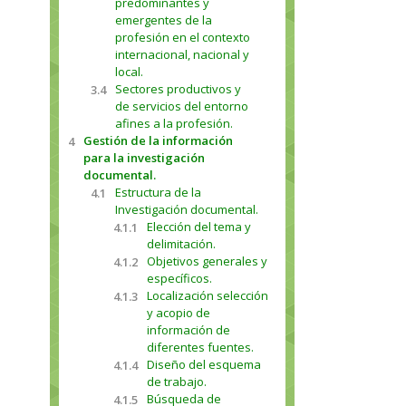
predominantes y
emergentes de la
profesión en el contexto
internacional, nacional y
local.
Sectores productivos y
3.4
de servicios del entorno
afines a la profesión.
Gestión de la información
4
para la investigación
documental.
Estructura de la
4.1
Investigación documental.
Elección del tema y
4.1.1
delimitación.
Objetivos generales y
4.1.2
específicos.
Localización selección
4.1.3
y acopio de
información de
diferentes fuentes.
Diseño del esquema
4.1.4
de trabajo.
Búsqueda de
4.1.5