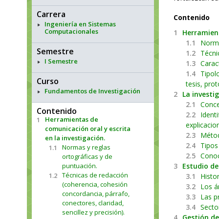
Carrera
Contenido
Ingeniería en Sistemas
Computacionales
1
Herramient
1.1
Norma
Semestre
1.2
Técni
I Semestre
1.3
Caract
1.4
Tipol
Curso
tesis, pro
Fundamentos de Investigación
2
La investi
2.1
Conce
Contenido
2.2
Ident
Herramientas de
1
explicacio
comunicación oral y escrita
2.3
Métod
en la investigación.
2.4
Tipos 
Normas y reglas
1.1
2.5
Conoc
ortográficas y de
puntuación.
3
Estudio de
Técnicas de redacción
1.2
3.1
Histor
(coherencia, cohesión
3.2
Los á
concordancia, párrafo,
3.3
Las p
conectores, claridad,
3.4
Secto
sencillez y precisión).
4
Gestión de