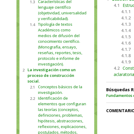
Características del
1.3
4.1
Estru
lenguaje científico
4.1.1
(objetividad, universalidad
4.1.2
y verificabilidad).
4.1.3
Tipología de textos
1.4
Académicos como
4.1.4
medios de difusión del
4.1.5
conocimiento científico.
4.1.6
(Monografía, ensayo,
4.1.7
reseñas, reportes, tesis,
4.1.8
protocolo e informe de
4.1.9
investigación).
4.2
Const
La investigación como un
2
aclaratoria
proceso de construcción
social.
Conceptos básicos de la
2.1
Búsquedas R
investigación.
Fundamentos d
Identificación de
2.2
elementos que configuran
las teorías (conceptos,
COMENTARI
definiciones, problemas,
hipótesis, abstracciones,
reflexiones, explicaciones,
postulados, métodos,