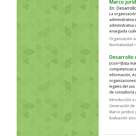
Marco juríd
En:
Desarroll
La organización
administrativa 
administrativa 
enseguida cuále
Organización ad
Normatividad
Desarrollo
[icon=!]Esta ma
competencias e
información, Ad
organizaciones
legales del uso
de consultoría 
Introducción a
Generación de l
Marco jurídico 
Evaluación soci