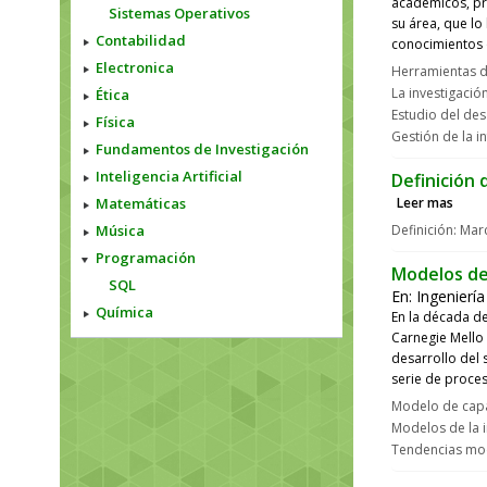
académicos, pr
Sistemas Operativos
su área, que lo
Contabilidad
conocimientos 
Electronica
Herramientas de
La investigació
Ética
Estudio del des
Física
Gestión de la i
Fundamentos de Investigación
Inteligencia Artificial
Definición
Matemáticas
Leer mas
Música
Definición: Mar
Programación
Modelos de 
SQL
En:
Ingenierí
Química
En la década de 
Carnegie Mello
desarrollo del
serie de proces
Modelo de cap
Modelos de la i
Tendencias mod